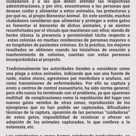
ciudadanos y a las que deben atender las respectivas
administraciones, y por otro, encontramos a las personas que
desean cuidar y alimentar a estos animales, las protectoras y
por qué no, al propio Bienestar Animal . En este sentido, muchos
ciudadanos consideran que alimentar y proteger a estos gatos
es fomentar el bienestar de dichos animales, y se sienten
reconfortados por el vínculo que mantienen con ellos; siendo de
hecho clásica la presencia y permisividad tácita respecto a
estas colonias en muchas residencias de personas mayores o
en hospitales de pacientes crónicos. En la práctica, los mejores
resultados se obtienen cuando las iniciativas de creación y
mantenimiento de colonias, cuentan con estas personas
incorporándolas al proyecto.
Tradicionalmente las autoridades tienden a considerar como
una plaga a estos animales, indicando que son una fuente de
ruido, malos olores, agresiones por mordedura o arañazo, así
como transmisores de enfermedades. Por ello su captura y
envío a centros de control zoosanitario, ha sido norma general;
pero ello nunca ha terminado con el problema, ya que aparecen
multitud de complicaciones como la repoblación del lugar con
nuevos gatos venidos de otras zonas, reproducción de los
ejemplares que no han podido ser capturados, dificultades
técnicas de la captura, oposición de las personas “cuidadoras”
de estos gatos, imposibilidad de recolocar u ofrecer en
adopción de los animales capturados, lo que conlleva a la
eutanasia, etc.
Los veterinarios a veces hemos colaborado puntualmente, ya